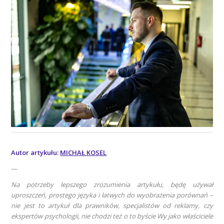
Autor artykułu:
MICHAŁ KOSEL
—
Na potrzeby lepszego zrozumienia artykułu, będę używał
uproszczeń, prostego języka i łatwych do wyobrażenia porównań –
nie jest to artykuł dla prawników, specjalistów od reklamy, czy
ekspertów psychologii, nie chodzi też o to byście Wy jako właściciele