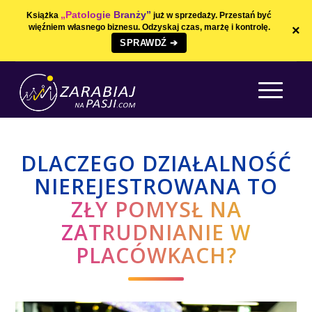
„Patologie Branży”
Książka
już w sprzedaży. Przestań być
więźniem własnego biznesu. Odzyskaj czas, marżę i kontrolę.
×
SPRAWDŹ ➔
DLACZEGO DZIAŁALNOŚĆ
NIEREJESTROWANA TO
ZŁY POMYSŁ NA
ZATRUDNIANIE W
PLACÓWKACH?