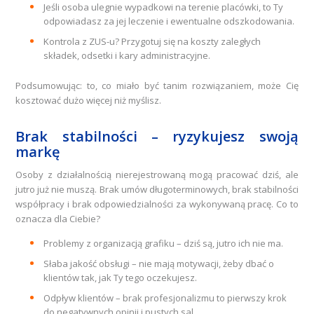
Jeśli osoba ulegnie wypadkowi na terenie placówki, to Ty
odpowiadasz za jej leczenie i ewentualne odszkodowania.
Kontrola z ZUS-u? Przygotuj się na koszty zaległych
składek, odsetki i kary administracyjne.
Podsumowując: to, co miało być tanim rozwiązaniem, może Cię
kosztować dużo więcej niż myślisz.
Brak stabilności – ryzykujesz swoją
markę
Osoby z działalnością nierejestrowaną mogą pracować dziś, ale
jutro już nie muszą. Brak umów długoterminowych, brak stabilności
współpracy i brak odpowiedzialności za wykonywaną pracę. Co to
oznacza dla Ciebie?
Problemy z organizacją grafiku – dziś są, jutro ich nie ma.
Słaba jakość obsługi – nie mają motywacji, żeby dbać o
klientów tak, jak Ty tego oczekujesz.
Odpływ klientów – brak profesjonalizmu to pierwszy krok
do negatywnych opinii i pustych sal.