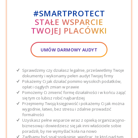
#SMARTPROTECT
STAŁE WSPARCIE
TWOJEJ PLACÓWKI
UMÓW DARMOWY AUDYT
Sprawdzimy czy działasz legalnie, prześwietlimy Twoje
dokumenty i wykonamy pełen audyt Twojej firmy
Pokażemy Ci jak działać pomimo wysokich podatków,
opłat i ciągłych zmian w prawie
Pomożemy Ci zmienić formę działalności i w końcu zająć
się tym co lubisz robić najbardziej
Przejmiemy Twoją księgowość i pokażemy Ci jak można
wygodnie, łatwo, bez stresu i zdalnie prowadzić
formalności
Uzyskasz pełne wsparcie wraz z opieką organizacyjno-
biznesową i dowiedziesz się jak inni właściciele sobie
poradzili, by nie wymyślać koła na nowo
Zadbamy byś spał spokojnie, wiedząc, że ktoś nad tym