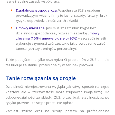
jasne i legalne zasady współpracy:
Działalność gospodarcza.
Współpraca B2B z osobami
prowadzącymi własne firmy to jasne zasady, faktury i brak
ryzyka odpowiedzialności za ich składki.
Umowy mieszane.
Jeśli musisz zatrudnić kogoś bez
działalności gospodarczej, rozważ mieszankę
umowy
zlecenia (10%)
i
umowy o dzieło (90%)
– szczególnie jeśli
wykonuje czynności twórcze, takie jak prowadzenie zajęć
tanecznych czy treningów personalnych.
Takie podejście nie tylko oszczędza Ci problemów z ZUS-em, ale
też buduje zaufanie i profesjonalny wizerunek placówki.
Tanie rozwiązania są drogie
Działalność nierejestrowana wygląda jak łatwy sposób na cięcie
kosztów, ale w rzeczywistości może zrujnować Twoją firmę. Od
odpowiedzialności za składki ZUS, przez brak stabilności, aż po
ryzyko prawne – to się po prostu nie opłaca.
Zamiast szukać dróg na skróty, postaw na profesjonalne