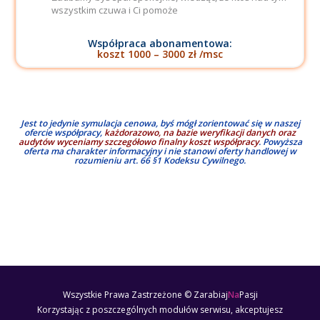
wszystkim czuwa i Ci pomoże
Współpraca abonamentowa:
koszt 1000 – 3000 zł /msc
Jest to jedynie symulacja cenowa, byś mógł zorientować się w naszej
ofercie współpracy,
każdorazowo, na bazie weryfikacji danych oraz
audytów wyceniamy szczegółowo finalny koszt współpracy
. Powyższa
oferta ma charakter informacyjny i nie stanowi oferty handlowej w
rozumieniu art. 66 §1 Kodeksu Cywilnego.
Wszystkie Prawa Zastrzeżone © Zarabiaj
Na
Pasji
Korzystając z poszczególnych modułów serwisu, akceptujesz