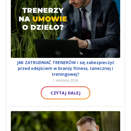
RODO I OBOWIĄZKI WOBEC DANYCH KLIETNÓW DLA
JAK ZATRUDNIAĆ TRENERÓW i się zabezpieczyć
FITNESSU – zmiany w zakresie danych cyfrowych?
przed odejściem w branży fitness, tanecznej i
treningowej?
1 maja 2024
1 sierpnia 2024
CZYTAJ DALEJ
CZYTAJ DALEJ