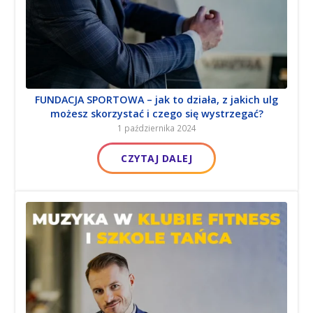
TOP 10 BŁĘDÓW W REGULAMINACH – przeglądamy
FUNDACJA SPORTOWA – jak to działa, z jakich ulg
dokumenty konkurencji i punktujemy błędy
możesz skorzystać i czego się wystrzegać?
1 października 2024
1 czerwca 2024
CZYTAJ DALEJ
CZYTAJ DALEJ