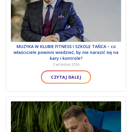
Obozy, półkolonie, wyjazdy, eventy – rejestr
MUZYKA W KLUBIE FITNESS I SZKOLE TAŃCA – co
organizatorów turystycznych, sanepid, kuratorium
właściciele powinni wiedzieć, by nie narazić się na
– na co uważać?
kary i kontrole?
20 maja 2024
2 września 2024
CZYTAJ DALEJ
CZYTAJ DALEJ