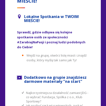
Lokalne Spotkania w TWOIM
MIEŚCIE!
Sprawdź, gdzie odbywa się kolejne
spotkanie osób ze społeczności
#ZarabiajNaPasji i poznaj ludzi podobnych
do Ciebie!
Wejdź na grupę, otwórz listę miast i znajdź
osoby, który myślą tak samo jak Ty!
Dodatkowo na grupie znajdziesz
darmowe materiały "na start"
Najkorzystniejsza działalność zamiast JDG -
co wybrać: Fundacja, Spółka z o.o., Klub
Sportowy?
Jak pozbyć się kart partnerskich, zyskać
większą rentowność i lojalnych klientów?