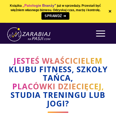
„Patologie Branży”
Książka
już w sprzedaży. Przestań być
więźniem własnego biznesu. Odzyskaj czas, marżę i kontrolę.
×
SPRAWDŹ ➔
JESTEŚ WŁAŚCICIELEM
KLUBU FITNESS, SZKOŁY
TAŃCA,
PLACÓWKI DZIECIĘCEJ,
STUDIA TRENINGU LUB
JOGI?