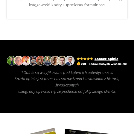
księgowość, kadry i uprościmy formalności
CZYTAJ WIĘCEJ
*Opinie są weryfikowane pod kątem ich autentyczności.
Każda opinia jest przez nas sprawdzana i zestawiana z historią
świadczonych
usług, aby upewnić się, że pochodzi od faktycznego klienta.