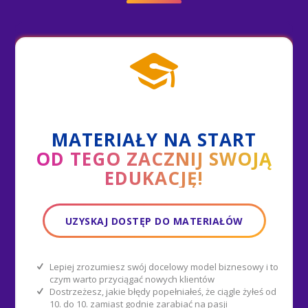
MATERIAŁY NA START
OD TEGO ZACZNIJ SWOJĄ
EDUKACJĘ!
UZYSKAJ DOSTĘP DO MATERIAŁÓW
Lepiej zrozumiesz swój docelowy model biznesowy i to
czym warto przyciągać nowych klientów
Dostrzeżesz, jakie błędy popełniałeś, że ciągle żyłeś od
10. do 10. zamiast godnie zarabiać na pasji