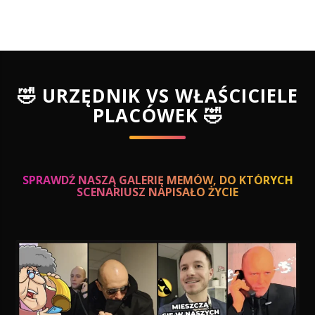
🤣 URZĘDNIK VS WŁAŚCICIELE
PLACÓWEK 🤣
SPRAWDŹ NASZĄ GALERIĘ MEMÓW, DO KTÓRYCH
SCENARIUSZ NAPISAŁO ŻYCIE