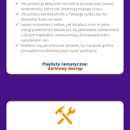
Otrzymasz praktyczne narzędzia do poprawy swojej
rentowności, które nie zmarnują mojego czasu
Otrzymasz wiedzę stricte z Twojego rynku, by nie
wymyślać koła na nowo
Lepiej zrozumiesz siebie, jak działasz oraz to jakie
usługi powinieneś świadczyć, by jakkolwiek rywalizować
z dużym kapitałem, konkurencją, dostawcami kart i
zaniżaniem cen
Dowiesz się jak wreszcie sprawić, by zarabiać godne
pieniądze na własnej pasji i spać spokojnie
Playlisty tematyczne:
darmowy dostęp