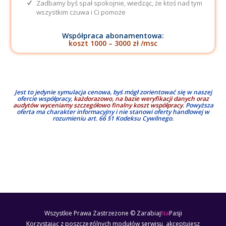
Zadbamy byś spał spokojnie, wiedząc, że ktoś nad tym
wszystkim czuwa i Ci pomoże
Współpraca abonamentowa:
koszt 1000 – 3000 zł /msc
Jest to jedynie symulacja cenowa, byś mógł zorientować się w naszej
ofercie współpracy,
każdorazowo, na bazie weryfikacji danych oraz
audytów wyceniamy szczegółowo finalny koszt współpracy
. Powyższa
oferta ma charakter informacyjny i nie stanowi oferty handlowej w
rozumieniu art. 66 §1 Kodeksu Cywilnego.
Wszystkie Prawa Zastrzeżone © Zarabiaj
Na
Pasji
Korzystając z poszczególnych modułów serwisu, akceptujesz