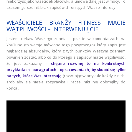
niekorzyść jako właścicieli placówki, a umowa dalej jest w mocy. To
czasem gorsze niż brak zapisów chroniących Wasze interesy.
WŁAŚCICIELE BRANŻY FITNESS MACIE
WĄTPLIWOŚCI – INTERWENIUJCIE
Jestem ciekaw Waszego zdania – piszcie w komentarzach na
YouTube (to wersja mówiona tego powyższego), który zapis jest
najbardziej absurdalny, który z tych punktów Waszym zdaniem
powinien zostać, albo co do którego z zapisów macie wątpliwości,
że jest zakazany –
chętnie rozwinę to na konkretnych
przykładach, paragrafach i opracowaniach, by skupić się tylko
na tych, które Was interesują
(rozwijając w artykule każdy z nich,
zrobiłaby się niezła rozprawka i raczej nikt nie dobrnąłby do
końca).