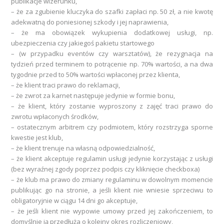
publikacje wizerunku,
– że za zgubienie kluczyka do szafki zapłaci np. 50 zł, a nie kwotę
adekwatną do poniesionej szkody i jej naprawienia,
– że ma obowiązek wykupienia dodatkowej usługi, np.
ubezpieczenia czy jakiegoś pakietu startowego
– (w przypadku eventów czy warsztatów), że rezygnacja na
tydzień przed terminem to potrącenie np. 70% wartości, a na dwa
tygodnie przed to 50% wartości wpłaconej przez klienta,
– że klient traci prawo do reklamacji,
– że zwrot za karnet następuje jedynie w formie bonu,
– że klient, który zostanie wyproszony z zajęć traci prawo do
zwrotu wpłaconych środków,
– ostatecznym arbitrem czy podmiotem, który rozstrzyga sporne
kwestie jest klub,
– że klient trenuje na własną odpowiedzialność,
– że klient akceptuje regulamin usługi jedynie korzystając z usługi
(bez wyraźnej zgody poprzez podpis czy kliknięcie
checkboxa)
– że klub ma prawo do zmiany regulaminu w dowolnym momencie
publikując go na stronie, a jeśli klient nie wniesie sprzeciwu to
obligatoryjnie w ciągu 14 dni go akceptuje,
– że jeśli klient nie wypowie umowy przed jej zakończeniem, to
domyślnie ją przedłuża o kolejny okres rozliczeniowy,