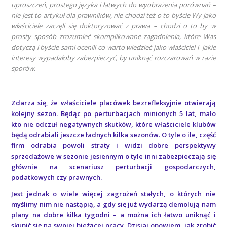
uproszczeń, prostego języka i łatwych do wyobrażenia porównań –
nie jest to artykuł dla prawników, nie chodzi też o to byście Wy jako
właściciele zaczęli się doktoryzować z prawa – chodzi o to by w
prosty sposób zrozumieć skomplikowane zagadnienia, które Was
dotyczą i byście sami ocenili co warto wiedzieć jako właściciel i jakie
interesy wypadałoby zabezpieczyć, by uniknąć rozczarowań w razie
sporów.
Zdarza się, że właściciele placówek bezrefleksyjnie otwierają
kolejny sezon. Będąc po perturbacjach minionych 5 lat, mało
kto nie odczuł negatywnych skutków, które właściciele klubów
będą odrabiali jeszcze ładnych kilka sezonów. O tyle o ile, część
firm odrabia powoli straty i widzi dobre perspektywy
sprzedażowe w sezonie jesiennym o tyle inni zabezpieczają się
głównie na scenariusz perturbacji gospodarczych,
podatkowych czy prawnych.
Jest jednak o wiele więcej zagrożeń stałych, o których nie
myślimy nim nie nastąpią, a gdy się już wydarzą demolują nam
plany na dobre kilka tygodni – a można ich łatwo uniknąć i
skupić się na swojej bieżącej pracy. Dzisiaj opowiem, jak zrobić