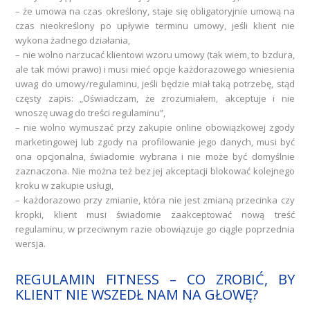
– że umowa na czas określony, staje się obligatoryjnie umową na
czas nieokreślony po upływie terminu
umowy, jeśli klient nie
wykona żadnego działania,
– nie wolno narzucać klientowi wzoru umowy (tak wiem, to bzdura,
ale tak mówi prawo) i musi mieć opcje każdorazowego wniesienia
uwag do umowy/regulaminu, jeśli będzie miał taką potrzebę, stąd
częsty zapis: „Oświadczam, że zrozumiałem, akceptuje i nie
wnoszę uwag do treści regulaminu”,
– nie wolno wymuszać przy zakupie online obowiązkowej zgody
marketingowej lub zgody na profilowanie jego danych, musi być
ona opcjonalna, świadomie wybrana i nie może być domyślnie
zaznaczona. Nie można też bez jej akceptacji blokować kolejnego
kroku w zakupie usługi,
– każdorazowo przy zmianie, która nie jest zmianą przecinka czy
kropki, klient musi świadomie zaakceptować nową treść
regulaminu, w przeciwnym razie obowiązuje go ciągle poprzednia
wersja.
REGULAMIN FITNESS – CO ZROBIĆ, BY
KLIENT NIE WSZEDŁ NAM NA GŁOWĘ?