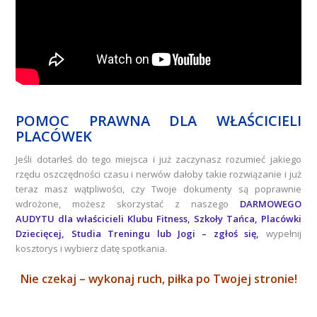
POMOC PRAWNA DLA WŁAŚCICIELI
PLACÓWEK
Jeśli dotarłeś do tego miejsca i już zaczynasz rozumieć jakiego
rzędu oszczędności czasu i nerwów dałoby takie rozwiązanie i już
teraz masz wątpliwości, czy Twoje dokumenty są poprawnie
wdrożone, możesz skorzystać z naszego
DARMOWEGO
AUDYTU
dla właścicieli Klubu Fitness, Szkoły Tańca, Placówki
Dziecięcej, Studia Treningu lub Jogi – zgłoś się,
wypełnij
kosztorys i wybierz datę spotkania.
Nie czekaj – wykonaj ruch, piłka po Twojej stronie!