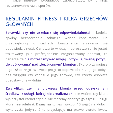
i jakie interesy wypadałoby zabezpieczyć, by uniknąć
rozczarowań w razie sporów.
REGULAMIN FITNESS I KILKA GRZECHÓW
GŁÓWNYCH
Sprawdź, czy nie zrzekasz się odpowiedzialności
– kodeks
cywilny bezpośrednio zakazuje wobec konsumenta lub
przedsiębiorcy o cechach konsumenta zrzekania się
odpowiedzialności. Oznacza to w dużym uproszczeniu, że jesteś
traktowany jako profesjonalnie zorganizowany podmiot, co
oznacza, że
nie możesz używać swojej uprzywilejowanej pozycji
do „górowania” nad „bezbronnym” klientem
. Skoro przyjmujesz
tego „słabszego” w swoje progi, to odpowiadasz za jego pobyt,
bez względu czy chodzi o jego zdrowie, czy rzeczy osobiste
pozostawione w klubie.
Zweryfikuj, czy nie blokujesz klienta przed odzyskaniem
środków, z usługi, której nie zrealizował
– nie ważne, czy klient
wykorzystał karnet czy nie. Nie możemy obciążyć go z tytułu usługi,
której nie odebrał. Dajmy na to, jeśli wykupi 10 wejść na klubu i
wykorzysta jedynie 2 to przysługuje mu prawo zwrotu kwoty