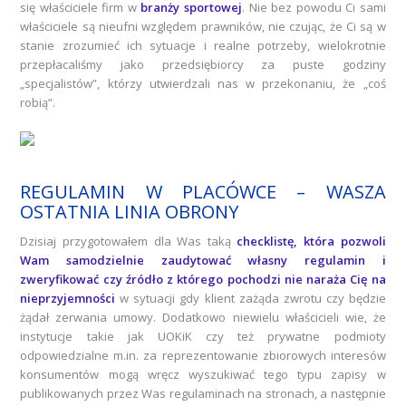
się właściciele firm w
branży sportowej
. Nie bez powodu Ci sami
właściciele są nieufni względem prawników, nie czując, że Ci są w
stanie zrozumieć ich sytuacje i realne potrzeby, wielokrotnie
przepłacaliśmy jako przedsiębiorcy za puste godziny
„specjalistów”, którzy utwierdzali nas w przekonaniu, że „coś
robią”.
REGULAMIN W PLACÓWCE – WASZA
OSTATNIA LINIA OBRONY
Dzisiaj przygotowałem dla Was taką
checklistę, która pozwoli
Wam samodzielnie zaudytować własny regulamin
i
zweryfikować czy źródło z którego pochodzi nie naraża Cię na
nieprzyjemności
w sytuacji gdy klient zażąda zwrotu czy będzie
żądał zerwania umowy. Dodatkowo niewielu właścicieli wie, że
instytucje takie jak UOKiK czy też prywatne podmioty
odpowiedzialne m.in. za reprezentowanie zbiorowych interesów
konsumentów mogą wręcz wyszukiwać tego typu zapisy w
publikowanych przez Was regulaminach na stronach, a następnie