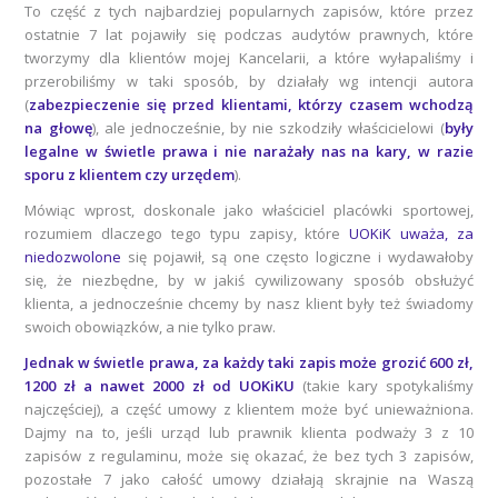
To część z tych najbardziej popularnych zapisów, które przez
ostatnie 7 lat pojawiły się podczas audytów prawnych, które
tworzymy dla klientów mojej Kancelarii, a które wyłapaliśmy i
przerobiliśmy w taki sposób, by działały wg intencji autora
(
zabezpieczenie się przed klientami, którzy czasem wchodzą
na głowę
), ale jednocześnie, by nie szkodziły właścicielowi (
były
legalne w świetle prawa i nie narażały nas na kary, w razie
sporu z klientem czy urzędem
).
Mówiąc wprost, doskonale jako właściciel placówki sportowej,
rozumiem dlaczego tego typu zapisy, które
UOKiK uważa, za
niedozwolone
się pojawił, są one często logiczne i wydawałoby
się, że niezbędne, by w jakiś cywilizowany sposób obsłużyć
klienta, a jednocześnie chcemy by nasz klient były też świadomy
swoich obowiązków, a nie tylko praw.
Jednak w świetle prawa, za każdy taki zapis może grozić 600 zł,
1200 zł a nawet 2000 zł od UOKiKU
(takie kary spotykaliśmy
najczęściej), a część umowy z klientem może być unieważniona.
Dajmy na to, jeśli urząd lub prawnik klienta podważy 3 z 10
zapisów z regulaminu, może się okazać, że bez tych 3 zapisów,
pozostałe 7 jako całość umowy działają skrajnie na Waszą