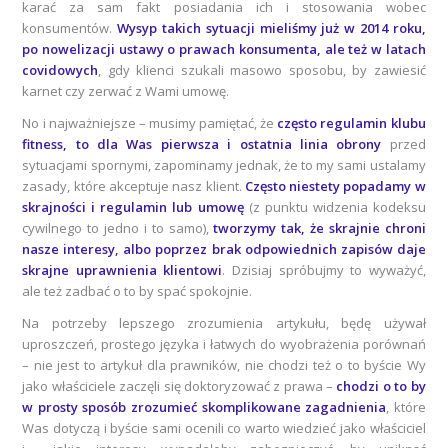
karać za sam fakt posiadania ich i stosowania wobec
konsumentów.
Wysyp takich sytuacji mieliśmy już w 2014 roku,
po nowelizacji ustawy o prawach konsumenta, ale też w latach
covidowych
, gdy klienci szukali masowo sposobu, by zawiesić
karnet czy zerwać z Wami umowę.
No i najważniejsze – musimy pamiętać, że
często regulamin klubu
fitness, to dla Was pierwsza i ostatnia linia obrony
przed
sytuacjami spornymi, zapominamy jednak, że to my sami ustalamy
zasady, które akceptuje nasz klient.
Często niestety popadamy w
skrajności i regulamin lub umowę
(z punktu widzenia kodeksu
cywilnego to jedno i to samo),
tworzymy tak, że skrajnie chroni
nasze interesy, albo poprzez brak odpowiednich zapisów daje
skrajne uprawnienia klientowi
. Dzisiaj spróbujmy to wyważyć,
ale też zadbać o to by spać spokojnie.
Na potrzeby lepszego zrozumienia artykułu, będę używał
uproszczeń, prostego języka i łatwych do wyobrażenia porównań
– nie jest to artykuł dla prawników, nie chodzi też o to byście Wy
jako właściciele zaczęli się doktoryzować z prawa –
chodzi o to by
w prosty sposób zrozumieć skomplikowane zagadnienia
, które
Was dotyczą i byście sami ocenili co warto wiedzieć jako właściciel