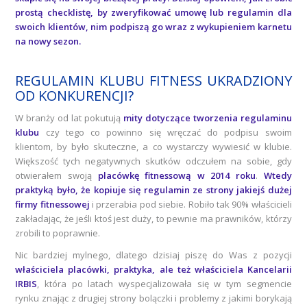
prostą checklistę, by zweryfikować umowę lub regulamin dla
swoich klientów, nim podpiszą go wraz z wykupieniem karnetu
na nowy sezon.
REGULAMIN KLUBU FITNESS UKRADZIONY
OD KONKURENCJI?
W branży od lat pokutują
mity dotyczące tworzenia regulaminu
klubu
czy tego co powinno się wręczać do podpisu swoim
klientom, by było skuteczne, a co wystarczy wywiesić w klubie.
Większość tych negatywnych skutków odczułem na sobie, gdy
otwierałem swoją
placówkę fitnessową w 2014 roku
.
Wtedy
praktyką było, że kopiuje się regulamin ze strony jakiejś dużej
firmy fitnessowej
i przerabia pod siebie. Robiło tak 90% właścicieli
zakładając, że jeśli ktoś jest duży, to pewnie ma prawników, którzy
zrobili to poprawnie.
Nic bardziej mylnego, dlatego dzisiaj piszę do Was z pozycji
właściciela placówki, praktyka, ale też właściciela Kancelarii
IRBIS
, która po latach wyspecjalizowała się w tym segmencie
rynku znając z drugiej strony bolączki i problemy z jakimi borykają