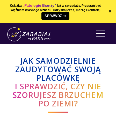
„Patologie Branży”
Książka
już w sprzedaży. Przestań być
więźniem własnego biznesu. Odzyskaj czas, marżę i kontrolę.
×
SPRAWDŹ ➔
JAK SAMODZIELNIE
ZAUDYTOWAĆ SWOJĄ
PLACÓWKĘ
I SPRAWDZIĆ, CZY NIE
SZORUJESZ BRZUCHEM
PO ZIEMI?