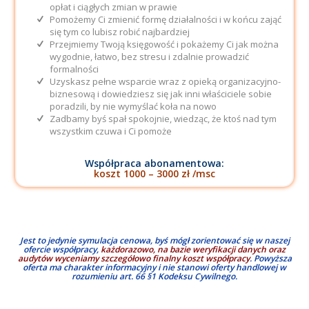
opłat i ciągłych zmian w prawie
Pomożemy Ci zmienić formę działalności i w końcu zająć
się tym co lubisz robić najbardziej
Przejmiemy Twoją księgowość i pokażemy Ci jak można
wygodnie, łatwo, bez stresu i zdalnie prowadzić
formalności
Uzyskasz pełne wsparcie wraz z opieką organizacyjno-
biznesową i dowiedziesz się jak inni właściciele sobie
poradzili, by nie wymyślać koła na nowo
Zadbamy byś spał spokojnie, wiedząc, że ktoś nad tym
wszystkim czuwa i Ci pomoże
Współpraca abonamentowa:
koszt 1000 – 3000 zł /msc
Jest to jedynie symulacja cenowa, byś mógł zorientować się w naszej
ofercie współpracy,
każdorazowo, na bazie weryfikacji danych oraz
audytów wyceniamy szczegółowo finalny koszt współpracy
. Powyższa
oferta ma charakter informacyjny i nie stanowi oferty handlowej w
rozumieniu art. 66 §1 Kodeksu Cywilnego.