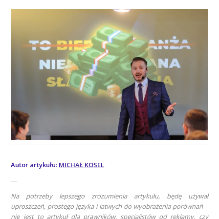
Autor artykułu:
MICHAŁ KOSEL
—
Na potrzeby lepszego zrozumienia artykułu, będę używał
uproszczeń, prostego języka i łatwych do wyobrażenia porównań –
nie jest to artykuł dla prawników, specjalistów od reklamy, czy