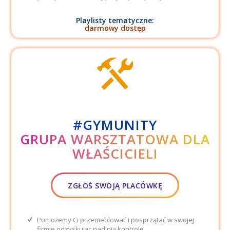
Playlisty tematyczne:
darmowy dostęp
#GYMUNITY
GRUPA WARSZTATOWA DLA
WŁAŚCICIELI
ZGŁOŚ SWOJĄ PLACÓWKĘ
Pomożemy Ci przemeblować i posprzątać w swojej
firmie odzyskując nad nią kontrolę