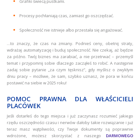
Grafiki świecą pustkami.
Procesy pochłaniają czas, zamiast go oszczędzać.
Społeczność nie istnieje albo przestała się angażować.
…to znaczy, że czas na zmiany. Podnieś ceny, obetnij straty,
wdrażaj automatyzację i buduj społeczność. Nie czekaj, aż będzie
za późno. Twój biznes ma zarabiać, a nie przetrwać – przemyśl
temat i przypomnij sobie dlaczego zacząłeś to robić. A następnie
zadaj sobie pytanie „za czym tęsknisz”, gdy myślisz o zwykłym
dniu pracy – możliwe, że sam, szybko uznasz, że pora w końcu
postawić na siebie w 2025 roku!
POMOC PRAWNA DLA WŁAŚCICIELI
PLACÓWEK
Jeśli dotarłeś do tego miejsca i już zaczynasz rozumieć jakiego
rzędu oszczędności czasu i nerwów dałoby takie rozwiązanie i już
teraz masz wątpliwości, czy Twoje dokumenty są poprawnie
wdrożone, możesz skorzystać z naszego
DARMOWEGO