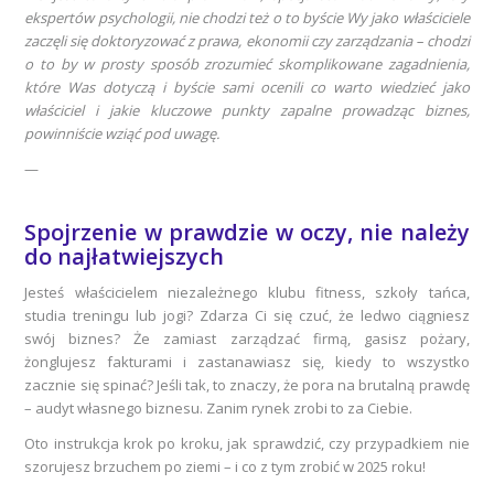
ekspertów psychologii, nie chodzi też o to byście Wy jako właściciele
zaczęli się doktoryzować z prawa, ekonomii czy zarządzania – chodzi
o to by w prosty sposób zrozumieć skomplikowane zagadnienia,
które Was dotyczą i byście sami ocenili co warto wiedzieć jako
właściciel i jakie kluczowe punkty zapalne prowadząc biznes,
powinniście wziąć pod uwagę.
—
Spojrzenie w prawdzie w oczy, nie należy
do najłatwiejszych
Jesteś właścicielem niezależnego klubu fitness, szkoły tańca,
studia treningu lub jogi? Zdarza Ci się czuć, że ledwo ciągniesz
swój biznes? Że zamiast zarządzać firmą, gasisz pożary,
żonglujesz fakturami i zastanawiasz się, kiedy to wszystko
zacznie się spinać? Jeśli tak, to znaczy, że pora na brutalną prawdę
– audyt własnego biznesu. Zanim rynek zrobi to za Ciebie.
Oto instrukcja krok po kroku, jak sprawdzić, czy przypadkiem nie
szorujesz brzuchem po ziemi – i co z tym zrobić w 2025 roku!